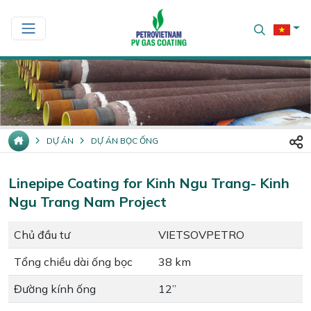
DỰ ÁN
DỰ ÁN BỌC ỐNG
Linepipe Coating for Kinh Ngu Trang- Kinh
Ngu Trang Nam Project
Chủ đầu tư
VIETSOVPETRO
Tổng chiều dài ống bọc
38 km
Đường kính ống
12’’