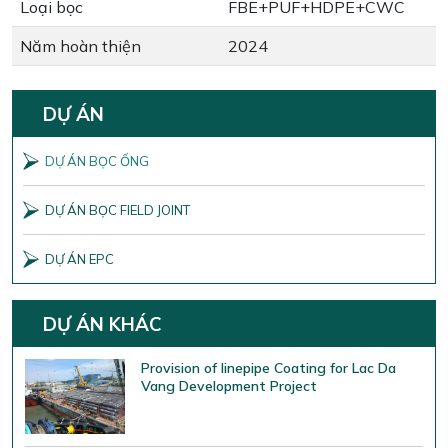
Loại bọc
FBE+PUF+HDPE+CWC
Năm hoàn thiện
2024
DỰ ÁN
DỰ ÁN BỌC ỐNG
DỰ ÁN BỌC FIELD JOINT
DỰ ÁN EPC
DỰ ÁN KHÁC
Provision of linepipe Coating for Lac Da
Vang Development Project