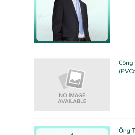
Công 
(PVCo
Ông T