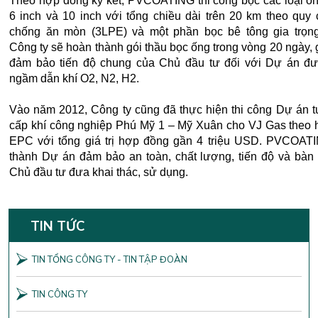
Theo hợp đồng ký kết, PVCOATING thi công bọc các loại ốn
6 inch và 10 inch với tổng chiều dài trên 20 km theo quy
chống ăn mòn (3LPE) và một phần bọc bê tông gia trọn
Công ty sẽ hoàn thành gói thầu bọc ống trong vòng 20 ngày,
đảm bảo tiến độ chung của Chủ đầu tư đối với Dự án đ
ngầm dẫn khí O2, N2, H2.
Vào năm 2012, Công ty cũng đã thực hiện thi công Dự án 
cấp khí công nghiệp Phú Mỹ 1 – Mỹ Xuân cho VJ Gas theo 
EPC với tổng giá trị hợp đồng gần 4 triệu USD. PVCOAT
thành Dự án đảm bảo an toàn, chất lượng, tiến độ và bàn
Chủ đầu tư đưa khai thác, sử dụng.
TIN TỨC
TIN TỔNG CÔNG TY - TIN TẬP ĐOÀN
TIN CÔNG TY