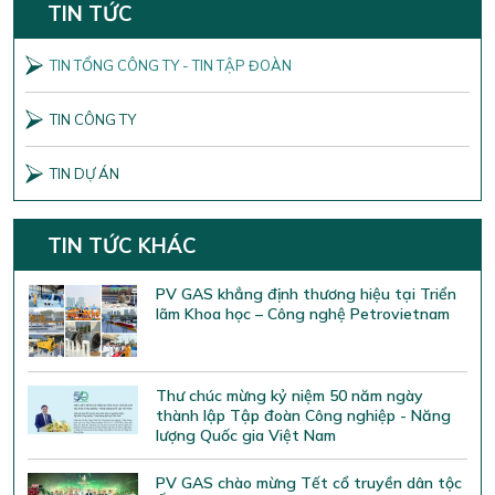
TIN TỨC
TIN TỔNG CÔNG TY - TIN TẬP ĐOÀN
TIN CÔNG TY
TIN DỰ ÁN
TIN TỨC KHÁC
PV GAS khẳng định thương hiệu tại Triển
lãm Khoa học – Công nghệ Petrovietnam
Thư chúc mừng kỷ niệm 50 năm ngày
thành lập Tập đoàn Công nghiệp - Năng
lượng Quốc gia Việt Nam
PV GAS chào mừng Tết cổ truyền dân tộc