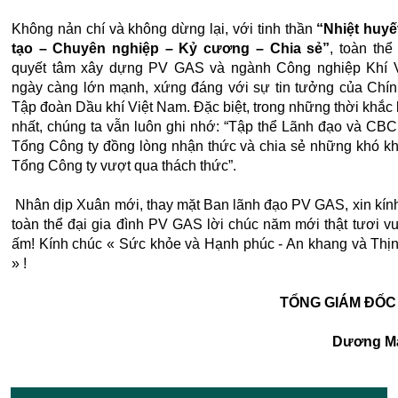
Không nản chí và không dừng lại, với tinh thần
“Nhiệt huyế
tạo – Chuyên nghiệp – Kỷ cương – Chia sẻ”
, toàn th
quyết tâm xây dựng PV GAS và ngành Công nghiệp Khí 
ngày càng lớn mạnh, xứng đáng với sự tin tưởng của Chín
Tập đoàn Dầu khí Việt Nam. Đặc biệt, trong những thời khắc
nhất, chúng ta vẫn luôn ghi nhớ: “Tập thể Lãnh đạo và CB
Tổng Công ty đồng lòng nhận thức và chia sẻ những khó k
Tổng Công ty vượt qua thách thức”.
Nhân dịp Xuân mới, thay mặt Ban lãnh đạo PV GAS, xin kín
toàn thể đại gia đình PV GAS lời chúc năm mới thật tươi v
ấm! Kính chúc « Sức khỏe và Hạnh phúc - An khang và Thị
» !
TỔNG GIÁM ĐỐC
Dương Mạnh 