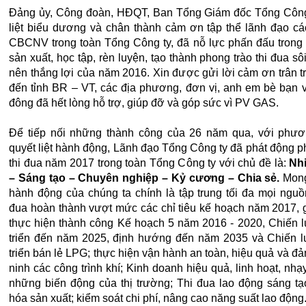
Đảng ủy, Công đoàn, HĐQT, Ban Tổng Giám đốc Tổng Công 
liệt biểu dương và chân thành cảm ơn tập thể lãnh đạo cá
CBCNV trong toàn Tổng Công ty, đã nỗ lực phấn đấu trong
sản xuất, học tập, rèn luyện, tạo thành phong trào thi đua sôi
nên thắng lợi của năm 2016. Xin được gửi lời cảm ơn trân t
đến tỉnh BR – VT, các địa phương, đơn vị, anh em bè bạn 
đông đã hết lòng hỗ trợ, giúp đỡ và góp sức vì PV GAS.
Để tiếp nối những thành công của 26 năm qua, với phư
quyết liệt hành động, Lãnh đạo Tổng Công ty đã phát động p
thi đua năm 2017 trong toàn Tổng Công ty với chủ đề là:
Nhi
– Sáng tạo – Chuyên nghiệp – Kỷ cương – Chia sẻ.
Mong
hành động của chúng ta chính là tập trung tối đa mọi nguồn
đua hoàn thành vượt mức các chỉ tiêu kế hoạch năm 2017,
thực hiện thành công Kế hoạch 5 năm 2016 - 2020, Chiến 
triển đến năm 2025, định hướng đến năm 2035 và Chiến l
triển bán lẻ LPG; thực hiện vận hành an toàn, hiệu quả và đ
ninh các công trình khí; Kinh doanh hiệu quả, linh hoạt, nhạ
những biến động của thị trường; Thi đua lao động sáng tạ
hóa sản xuất; kiểm soát chi phí, nâng cao năng suất lao động