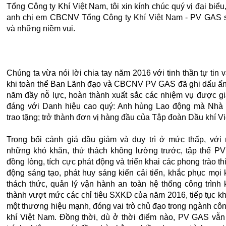
Tổng Công ty Khí Việt Nam, tôi xin kính chúc quý vị đại biểu,
anh chị em CBCNV Tổng Công ty Khí Việt Nam - PV GAS 
và những niềm vui.
Chúng ta vừa nói lời chia tay năm 2016 với tinh thần tự tin v
khi toàn thể Ban Lãnh đạo và CBCNV PV GAS đã ghi dấu ấn
năm đầy nỗ lực, hoàn thành xuất sắc các nhiệm vụ được g
đáng với Danh hiệu cao quý: Anh hùng Lao động mà Nhà
trao tặng; trở thành đơn vị hàng đầu của Tập đoàn Dầu khí V
Trong bối cảnh giá dầu giảm và duy trì ở mức thấp, với 
những khó khăn, thử thách không lường trước, tập thể P
đồng lòng, tích cực phát động và triển khai các phong trào thi
động sáng tạo, phát huy sáng kiến cải tiến, khắc phục mọi
thách thức, quản lý vận hành an toàn hệ thống công trình 
thành vượt mức các chỉ tiêu SXKD của năm 2016, tiếp tục k
một thương hiệu mạnh, đóng vai trò chủ đạo trong ngành cô
khí Việt Nam. Đồng thời, dù ở thời điểm nào, PV GAS vẫn