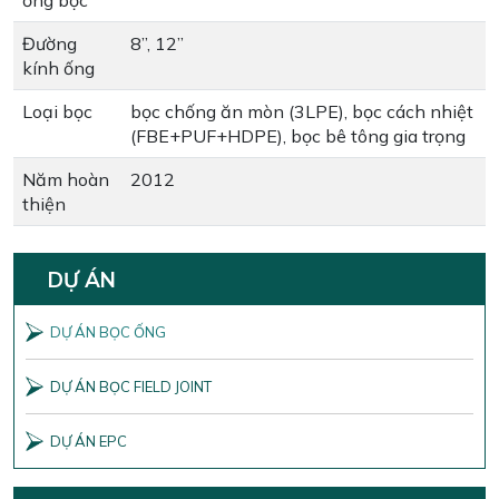
ống bọc
Đường
8”, 12”
kính ống
Loại bọc
bọc chống ăn mòn (3LPE), bọc cách nhiệt
(FBE+PUF+HDPE), bọc bê tông gia trọng
Năm hoàn
2012
thiện
DỰ ÁN
DỰ ÁN BỌC ỐNG
DỰ ÁN BỌC FIELD JOINT
DỰ ÁN EPC