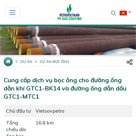
DỰ ÁN
DỰ ÁN BỌC ỐNG
Cung cấp dịch vụ bọc ống cho đường ống
dẫn khí GTC1-BK14 và đường ống dẫn dầu
GTC1-MTC1
Chủ đầu tư
Vietsovpetro
Tổng
16.8 km
chiều dài