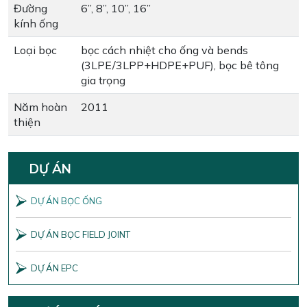
Đường
6”, 8”, 10”, 16”
kính ống
Loại bọc
bọc cách nhiệt cho ống và bends
(3LPE/3LPP+HDPE+PUF), bọc bê tông
gia trọng
Năm hoàn
2011
thiện
DỰ ÁN
DỰ ÁN BỌC ỐNG
DỰ ÁN BỌC FIELD JOINT
DỰ ÁN EPC