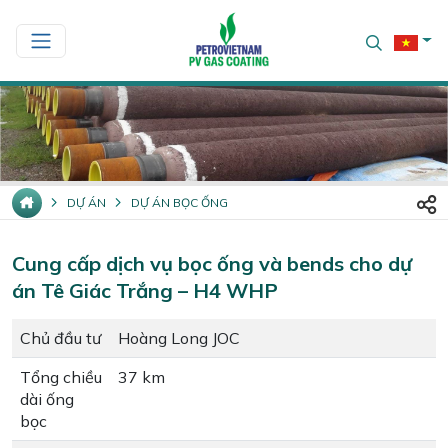
DỰ ÁN
DỰ ÁN BỌC ỐNG
Cung cấp dịch vụ bọc ống và bends cho dự
án Tê Giác Trắng – H4 WHP
Chủ đầu tư
Hoàng Long JOC
Tổng chiều
37 km
dài ống
bọc