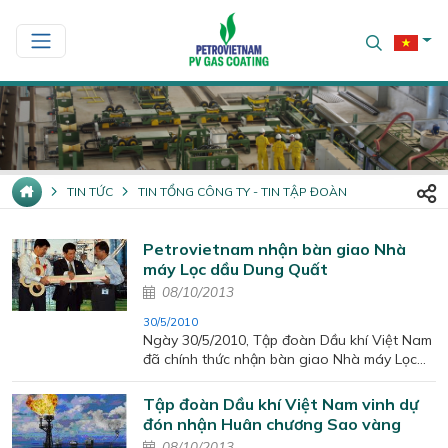
TIN TỨC
TIN TỔNG CÔNG TY - TIN TẬP ĐOÀN
Petrovietnam nhận bàn giao Nhà
máy Lọc dầu Dung Quất
08/10/2013
30/5/2010
Ngày 30/5/2010, Tập đoàn Dầu khí Việt Nam
đã chính thức nhận bàn giao Nhà máy Lọc
dầu Dung Quất từ Tổ hợp nhà thầu Technip,
đưa Nhà máy vào vận hành thương mại, chủ
Tập đoàn Dầu khí Việt Nam vinh dự
động sản xuất và kinh doanh các sản phẩm
đón nhận Huân chương Sao vàng
xăng dầu đạt chất lượng cao để cung cấp
08/10/2013