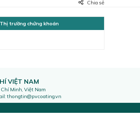
Chia sẻ
Thị trường chứng khoán
HÍ VIỆT NAM
 Chí Minh, Việt Nam
l: thongtin@pvcoating.vn