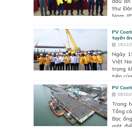
dấu ấn
chất lượ
thư Đả
Nam (PV
“Hội ng
năm 202
PV Coati
của Cô
tuyến ốn
Coating
19/11/
các chỉ
Ngày 1
ống cho
Việt Na
Dự án t
trọng 
tiên củ
Dự án Đ
PV Coat
dấu bướ
09/10/
chuỗi v
Trong h
đưa ống
Tổng cô
theo k
Bọc ống
trọng đ
một điể