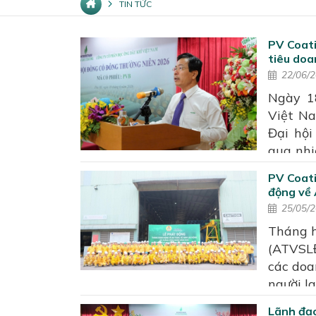
TIN TỨC
PV Coat
tiêu doa
22/06/
Ngày 1
Việt Na
Đại hộ
qua nhi
sản xu
PV Coat
và công
động về 
2026
25/05/
Tháng h
(ATVSLĐ
các doa
người l
và hiệu
Lãnh đạo