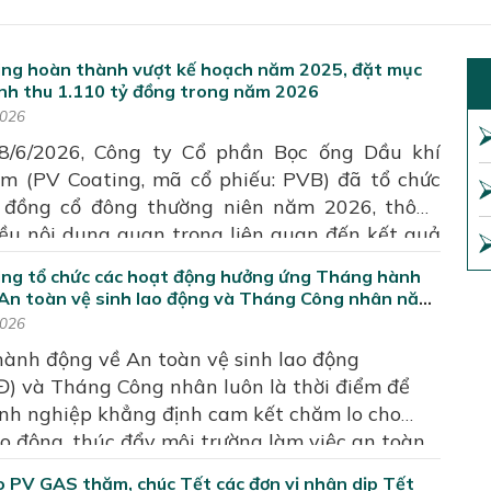
ing hoàn thành vượt kế hoạch năm 2025, đặt mục
nh thu 1.110 tỷ đồng trong năm 2026
2026
8/6/2026, Công ty Cổ phần Bọc ống Dầu khí
m (PV Coating, mã cổ phiếu: PVB) đã tổ chức
i đồng cổ đông thường niên năm 2026, thông
ều nội dung quan trọng liên quan đến kết quả
ất kinh doanh năm 2025, kế hoạch năm 2026
ing tổ chức các hoạt động hưởng ứng Tháng hành
 tác nhân sự nhiệm kỳ mới.
An toàn vệ sinh lao động và Tháng Công nhân năm
2026
ành động về An toàn vệ sinh lao động
) và Tháng Công nhân luôn là thời điểm để
nh nghiệp khẳng định cam kết chăm lo cho
ao động, thúc đẩy môi trường làm việc an toàn
 quả. Với Công ty Cổ phần Bọc ống Dầu khí Việt
 PV GAS thăm, chúc Tết các đơn vị nhân dịp Tết