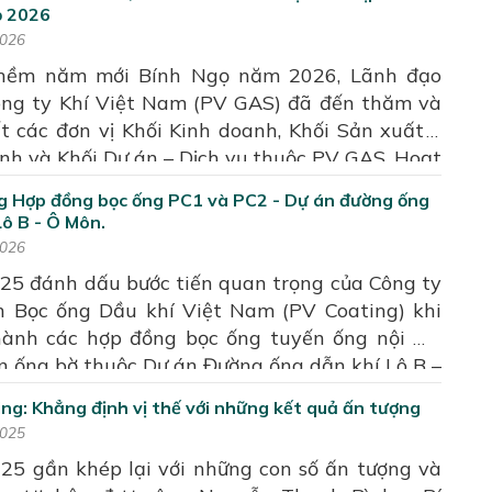
 Coating), chuỗi hoạt động hưởng ứng năm
ọ 2026
ợc tổ chức theo hướng đổi mới, thực chất và
2026
n với nhiệm vụ sản xuất kinh doanh trong giai
thềm năm mới Bính Ngọ năm 2026, Lãnh đạo
o điểm.
ng ty Khí Việt Nam (PV GAS) đã đến thăm và
t các đơn vị Khối Kinh doanh, Khối Sản xuất –
h và Khối Dự án – Dịch vụ thuộc PV GAS. Hoạt
ằm kịp thời thăm hỏi, động viên đội ngũ cán
g Hợp đồng bọc ống PC1 và PC2 - Dự án đường ống
g nhân viên (CBCNV) đang trực tiếp làm việc
Lô B - Ô Môn.
 đơn vị, công trình khí, đồng thời nắm bắt tình
2026
 chức sản xuất, công tác bảo đảm an ninh, an
5 đánh dấu bước tiến quan trọng của Công ty
hòng chống cháy nổ trong dịp Tết Nguyên đán.
 Bọc ống Dầu khí Việt Nam (PV Coating) khi
hành các hợp đồng bọc ống tuyến ống nội mỏ
n ống bờ thuộc Dự án Đường ống dẫn khí Lô B –
Từ những lô ống bọc thành phẩm đầu tiên được
ng: Khẳng định vị thế với những kết quả ấn tượng
o đến việc hoàn thành các hợp đồng vào giữa
2025
1/2025 theo đúng tiến độ cam kết, PV Coating
5 gần khép lại với những con số ấn tượng và
g minh năng lực thi công ổn định, an toàn và