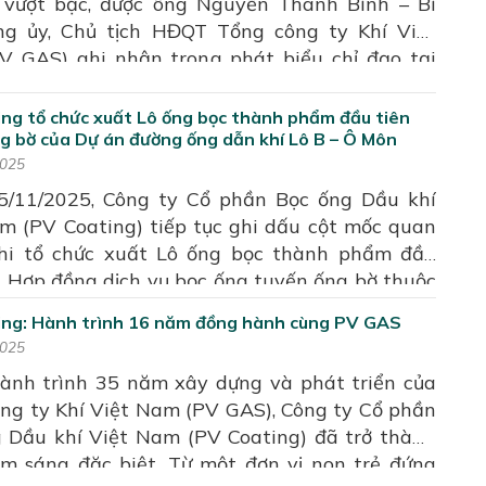
 vượt bậc, được ông Nguyễn Thanh Bình – Bí
ng cao, tạo động lực cho giai đoạn tiếp theo.
ng ủy, Chủ tịch HĐQT Tổng công ty Khí Việt
 GAS) ghi nhận trong phát biểu chỉ đạo tại
hị người lao động, tổng kết hoạt động SXKD
5 và triển khai kế hoạch năm 2026” (Hội nghị)
ng tổ chức xuất Lô ống bọc thành phẩm đầu tiên
ng ty Cổ phần Bọc ống Dầu khí Việt Nam. PV
g bờ của Dự án đường ống dẫn khí Lô B – Ô Môn
 khẳng định sự trở lại mạnh mẽ, thể hiện qua
2025
 tiêu kinh tế tài chính, năng lực thi công bọc
5/11/2025, Công ty Cổ phần Bọc ống Dầu khí
 Chuỗi Dự án tuyến ống dẫn khí Lô B – Ô Môn –
m (PV Coating) tiếp tục ghi dấu cột mốc quan
rọng điểm của nhà nước.
khi tổ chức xuất Lô ống bọc thành phẩm đầu
a Hợp đồng dịch vụ bọc ống tuyến ống bờ thuộc
ường ống dẫn khí Lô B – Ô Môn. Sự kiện đánh
ing: Hành trình 16 năm đồng hành cùng PV GAS
c chuyển mạnh mẽ từ giai đoạn sản xuất sang
2025
ận chuyển – bàn giao, mở đầu cho hành trình
ành trình 35 năm xây dựng và phát triển của
 thành phẩm về vị trí thi công tuyến ống bờ
ng ty Khí Việt Nam (PV GAS), Công ty Cổ phần
ế hoạch tổng thể của một trong những dự án
 Dầu khí Việt Nam (PV Coating) đã trở thành
iểm của nhà nước và Petrovietnam.
m sáng đặc biệt. Từ một đơn vị non trẻ đứng