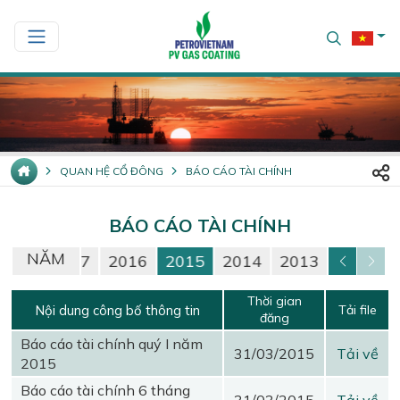
QUAN HỆ CỔ ĐÔNG
BÁO CÁO TÀI CHÍNH
BÁO CÁO TÀI CHÍNH
NĂM
2018
2017
2016
2015
2014
2013
Thời gian
Nội dung công bố thông tin
Tải file
đăng
Báo cáo tài chính quý I năm
31/03/2015
Tải về
2015
Báo cáo tài chính 6 tháng