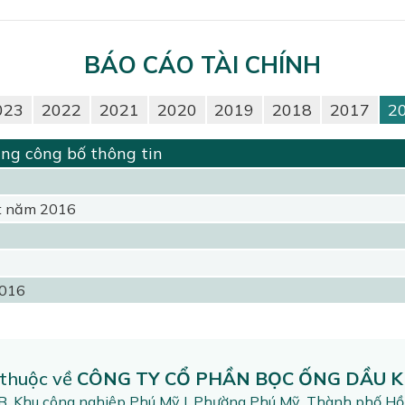
BÁO CÁO TÀI CHÍNH
023
2022
2021
2020
2019
2018
2017
2
ng công bố thông tin
ét năm 2016
2016
 thuộc về
CÔNG TY CỔ PHẦN BỌC ỐNG DẦU K
2B, Khu công nghiệp Phú Mỹ I, Phường Phú Mỹ, Thành phố Hồ