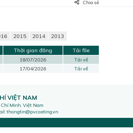
Chia sẻ
016
2015
2014
2013
Thời gian đăng
Tải file
18/07/2026
Tải về
17/04/2026
Tải về
HÍ VIỆT NAM
 Chí Minh, Việt Nam
l: thongtin@pvcoating.vn