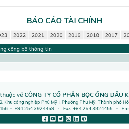
BÁO CÁO TÀI CHÍNH
023
2022
2021
2020
2019
2018
2017
2
ng công bố thông tin
 thuộc về
CÔNG TY CỔ PHẦN BỌC ỐNG DẦU K
2B, Khu công nghiệp Phú Mỹ I, Phường Phú Mỹ, Thành phố Hồ
4456 - +84 254 3924458 - Fax: +84 254 3924455 - Emai