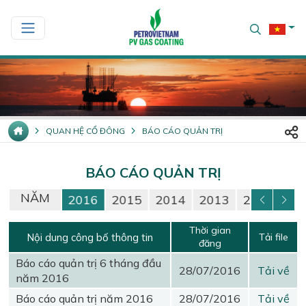
QUAN HỆ CỔ ĐÔNG
BÁO CÁO QUẢN TRỊ
BÁO CÁO QUẢN TRỊ
NĂM
18
2017
2016
2015
2014
2013
2012
Thời gian
Nội dung công bố thông tin
Tải file
đăng
Báo cáo quản trị 6 tháng đầu
28/07/2016
Tải về
năm 2016
Báo cáo quản trị năm 2016
28/07/2016
Tải về