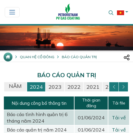
QUAN HỆ CỔ ĐÔNG
BÁO CÁO QUẢN TRỊ
BÁO CÁO QUẢN TRỊ
NĂM
26
2025
2024
2023
2022
2021
2020
20
Thời gian
Nội dung công bố thông tin
Tải file
đăng
Báo cáo tình hình quản trị 6
01/06/2024
Tải về
tháng năm 2024
Báo cáo quản trị năm 2024
01/06/2024
Tải về