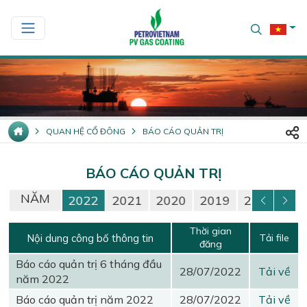
QUAN HỆ CỔ ĐÔNG
BÁO CÁO QUẢN TRỊ
BÁO CÁO QUẢN TRỊ
NĂM
24
2023
2022
2021
2020
2019
2018
20
Thời gian
Nội dung công bố thông tin
Tải file
đăng
Báo cáo quản trị 6 tháng đầu
28/07/2022
Tải về
năm 2022
Báo cáo quản trị năm 2022
28/07/2022
Tải về