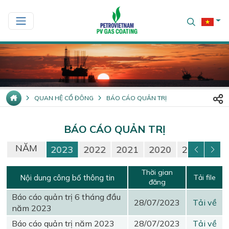
QUAN HỆ CỔ ĐÔNG
BÁO CÁO QUẢN TRỊ
BÁO CÁO QUẢN TRỊ
NĂM
25
2024
2023
2022
2021
2020
2019
20
Thời gian
Nội dung công bố thông tin
Tải file
đăng
Báo cáo quản trị 6 tháng đầu
28/07/2023
Tải về
năm 2023
Báo cáo quản trị năm 2023
28/07/2023
Tải về