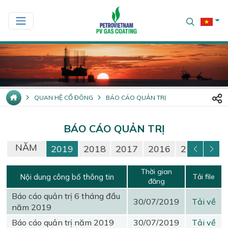
QUAN HỆ CỔ ĐÔNG
BÁO CÁO QUẢN TRỊ
BÁO CÁO QUẢN TRỊ
NĂM
21
2020
2019
2018
2017
2016
2015
20
Thời gian
Nội dung công bố thông tin
Tải file
đăng
Báo cáo quản trị 6 tháng đầu
30/07/2019
Tải về
năm 2019
Báo cáo quản trị năm 2019
30/07/2019
Tải về